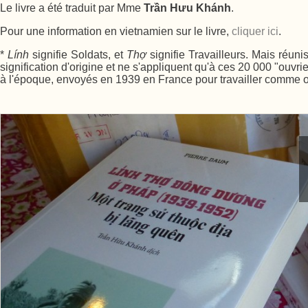
Le livre a été traduit par Mme
Trần Hưu Khánh
.
Pour une information en vietnamien sur le livre,
cliquer ici
.
*
Lính
signifie Soldats, et
Thợ
signifie Travailleurs. Mais réu
signification d'origine et ne s'appliquent qu'à ces 20 000 "ouv
à l'époque, envoyés en 1939 en France pour travailler comme o