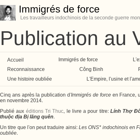
Immigrés de force
Les travailleurs indochinois de la seconde guerre mon
Publication au
Accueil
Immigrés de force
L'e
Reconnaissance
Công Binh
Une histoire oubliée
L'Empire, l'usine et l'am
Cinq ans après la publication d
'Immigrés de force
en France, u
en novembre 2014.
Publié aux
éditions Tri Thuc
, le livre a pour titre:
Lính Thợ Đô
thuộc địa Bị lãng quên
.
Un titre que l'on peut traduire ainsi:
Les ONS* indochinois en Fr
oubliée
.