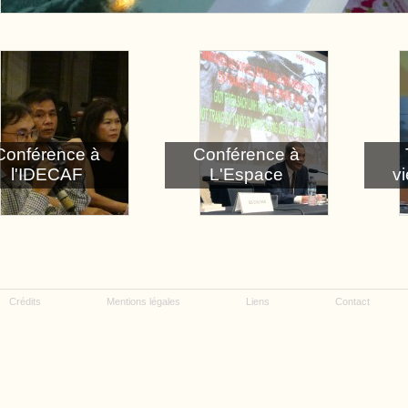
Conférence à
Conférence à
l'IDECAF
L'Espace
v
Crédits
Mentions légales
Liens
Contact