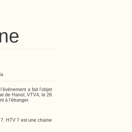
nne
da
l'événement a fait l'objet
que de Hanoï, VTV4, le 26
 à l'étranger.
V 7. HTV 7 est une chaine