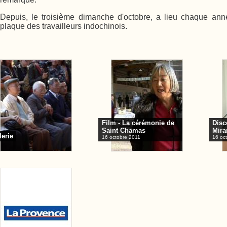
Depuis, le troisième dimanche d'octobre, a lieu chaque an
plaque des travailleurs indochinois.
Film - La cérémonie de
Disc
Saint Chamas
Mir
lerie
16 octobre 2011
16 oc