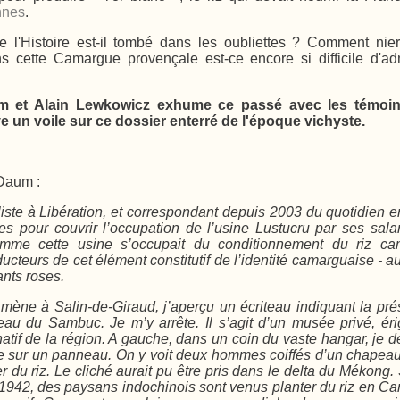
nnes
.
 l'Histoire est-il tombé dans les oubliettes ? Comment nie
 cette Camargue provençale est-ce encore si difficile d'adm
um et Alain Lewkowicz exhume ce passé avec les témoins
ve un voile sur ce dossier enterré de l'époque vichyste.
 Daum :
iste à
Libération
, et correspondant depuis 2003 du quotidien 
es pour couvrir l’occupation de l’usine Lustucru par ses salar
Comme cette usine s’occupait du conditionnement du riz ca
ucteurs de cet élément constitutif de l’identité camarguaise - a
ants roses.
i mène à Salin-de-Giraud, j’aperçu un écriteau indiquant la pr
au du Sambuc. Je m’y arrête. Il s’agit d’un musée privé, ér
tif de la région. A gauche, dans un coin du vaste hangar, je d
ée sur un panneau. On y voit deux hommes coiffés d’un chapeau
er du riz. Le cliché aurait pu être pris dans le delta du Mékon
1942, des paysans indochinois sont venus planter du riz en C