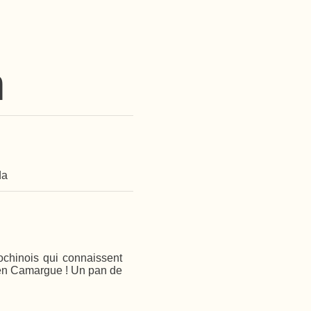
n
da
ochinois qui connaissent
.. en Camargue ! Un pan de