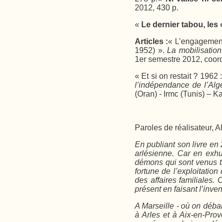
2012, 430 p.
«
Le dernier tabou, les
Articles :
« L’engagement
1952) ».
La mobilisatio
1er semestre 2012, coor
« Et si on restait ? 1962
l’indépendance de l’Alg
(Oran) - Irmc (Tunis) – K
Paroles de réalisateur, 
En publiant son livre en 
arlésienne. Car en exhu
démons qui sont venus tr
fortune de l’exploitatio
des affaires familiales. 
présent en faisant l’inve
A Marseille - où on déba
à Arles et à Aix-en-Pro