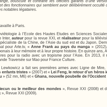
ge, bouscule et contrarie les officiels garants d’une version 
 des fonctionnaires qui semblent avoir délibérément occulté c
s notables légataires.
ravaille à Paris.
oviétologie à l’Ecole des Hautes Etudes en Sciences Sociale
 Inter,
auteur
pour la revue XXI, et
réalisateur
pour la télévis
pécialiste de la Chine, de l’Asie du sud est et du Japon. Dern
al pour Arte.tv, «
Anne Frank au pays du manga
» (2012)
aponais à leur mémoire et à leur propre histoire. En quinze ans,
es pour la radio avec un tropisme pour l’Asie. En 2013, il 
nde Traversée sur Mao pour France Culture.
in Lewkowicz a fait ses premières armes avec Ligne de Mire
enfants tristes
» (2007) et «
Lei Feng, le retour d’un héros i
u
» (52 mn, M6) et «
Ghana, nouvelle poubelle de l’Occident
iecun ou le meilleur des mondes
», Revue XXI (2008) et 
k
», Revue XXI (2009).