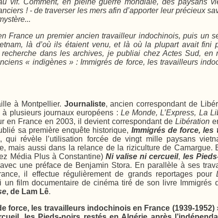
u vif. Comment, en pleine guerre mondiale, des paysans vie
anciers ! - de traverser les mers afin d’apporter leur précieux sa
mystère...
en France un premier ancien travailleur indochinois, puis un s
etnam, là d’où ils étaient venu, et là où la plupart avait fini 
recherche dans les archives, je publiai chez Actes Sud, en ma
nciens « indigènes » :
Immigrés de force, les travailleurs ind
aille à Montpellier.
Journaliste
, ancien correspondant de Libér
 à plusieurs journaux européens :
Le Monde, L’Express, La Li
our en France en 2003, il devient correspondant de
Libération
en
blié sa première enquête historique,
Immigrés de force, les 
, qui révèle l’utilisation forcée de vingt mille paysans vie
, mais aussi dans la relance de la riziculture de Camargue. En
hez Média Plus à Constantine)
Ni valise ni cercueil
,
les Pieds
 avec une préface de Benjamin Stora. En parallèle à ses trav
rance, il effectue régulièrement de grands reportages pour
ti un film documentaire de cinéma tiré de son livre Immigrés 
se
, de Lam Lê
.
 force, les travailleurs indochinois en France (1939-1952)
rcueil, les Pieds-noirs restés en Algérie après l’indépen