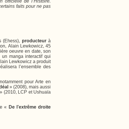
officielle de l’Histoire.
ertains faits pour ne pas
s (Ehess),
producteur
à
ion, Alain Lewkowicz, 45
ière oeuvre en date, son
, un manga interactif qui
 Alain Lewkowicz a produit
réalisera l’ensemble des
, notamment pour Arte en
déal
» (2008), mais aussi
» (2010, LCP et Ushuaïa
de «
De l’extrême droite