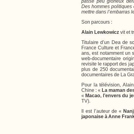
passé peu glorieux déran
Des hommes politiques et
mettre dans l’embarras le
Son parcours :
Alain Lewkowicz
vit et t
Titulaire d’un Dea de s
France Culture et France
ans, est notamment un s
web-documentaire origin
revisite le rapport des j
plus de 250 documentair
documentaires de La Gra
Pour la télévision, Ala
Chine : «
La maman des 
«
Macao, l’envers du je
TV).
Il est l’auteur de «
Nanj
japonaise à Anne Fran