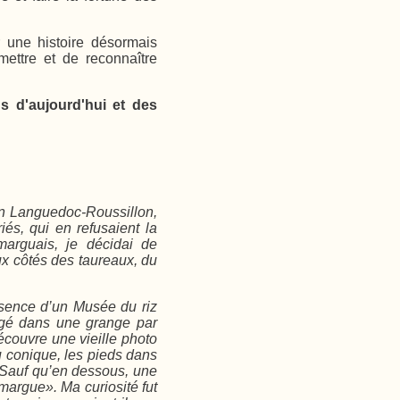
r une histoire désormais
ettre et de reconnaître
 d'aujourd'hui et des
en Languedoc-Roussillon,
iés, qui en refusaient la
marguais, je décidai de
ux côtés des taureaux, du
ésence d’un Musée du riz
igé dans une grange par
écouvre une vieille photo
 conique, les pieds dans
g. Sauf qu’en dessous, une
amargue
». Ma curiosité fut