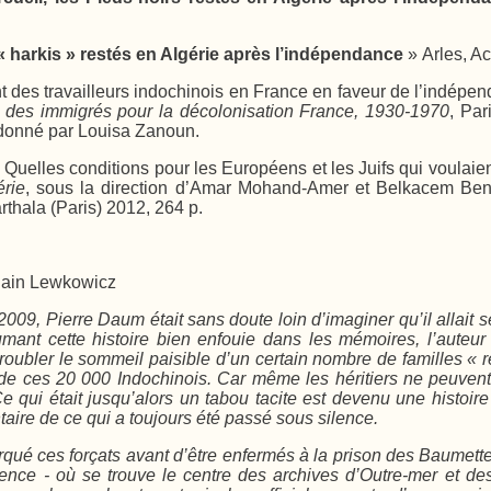
 « harkis » restés en Algérie après l’indépendance
» Arles, A
 des travailleurs indochinois en France en faveur de l’indépe
n des immigrés pour la décolonisation France, 1930-1970
, Par
donné par Louisa Zanoun.
 : Quelles conditions pour les Européens et les Juifs qui voulaien
érie
, sous la direction d’Amar Mohand-Amer et Belkacem Ben
arthala (Paris) 2012, 264 p.
Alain Lewkowicz
2009, Pierre Daum était sans doute loin d’imaginer qu’il allait s
mant cette histoire bien enfouie dans les mémoires, l’auteur 
oubler le sommeil paisible d’un certain nombre de familles « re
n de ces 20 000 Indochinois. Car même les héritiers ne peuvent
Ce qui était jusqu’alors un tabou tacite est devenu une histoir
ntaire de ce qui a toujours été passé sous silence.
rqué ces forçats avant d’être enfermés à la prison des Baumett
vence - où se trouve le centre des archives d’Outre-mer et de