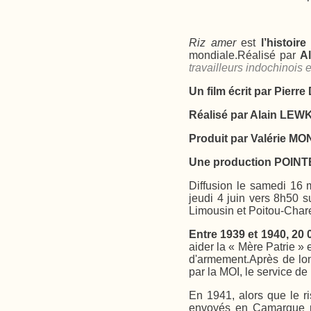
Riz amer
est
l’histoir
mondiale.Réalisé par
A
travailleurs indochinois
Un film écrit par Pie
Réalisé par Alain LE
Produit par Valérie 
Une production POINT
Diffusion le samedi 16 
jeudi 4 juin vers 8h50 
Limousin et Poitou-Chare
Entre 1939 et 1940, 20 
aider la « Mère Patrie » e
d'armement.Après de lo
par la MOI, le service de
En 1941, alors que le ri
envoyés en Camargue pou