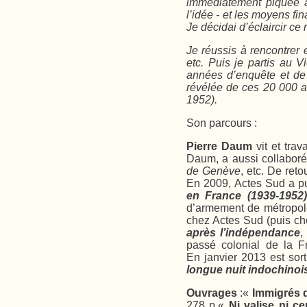
immédiatement piquée a
l’idée - et les moyens fin
Je décidai d’éclaircir ce 
Je réussis à rencontrer 
etc. Puis je partis au Vi
années d’enquête et de 
révélée de ces 20 000 a
1952)
.
Son parcours :
Pierre Daum
vit et trav
Daum, a aussi collaboré
de Genève
, etc. De ret
En 2009, Actes Sud a pu
en France (1939-1952)
d’armement de métropole
chez Actes Sud (puis c
après l’indépendance
,
passé colonial de la F
En janvier 2013 est sor
longue nuit indochinoi
Ouvrages
:«
Immigrés de
278 p.«
Ni valise ni ce