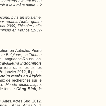
tnamiens avaient-ils eu
voir à la « mère patrie » ?
econd, puis un troisième,
par repartir. Après quatre
i 2009, l’histoire enfin
ochinois en France (1939-
ation en Autriche, Pierre
bre Belgique, La Tribune
 Languedoc-Roussillon.
travailleurs indochinois
tnamiens dans les usines
 janvier 2012, il publie
-noirs restés en Algérie
aux de recherches sur le
Le Monde diplomatique
.
de force :
Công Binh, la
» Arles, Actes Sud, 2012,
dance
» Arles, Actes Sud,