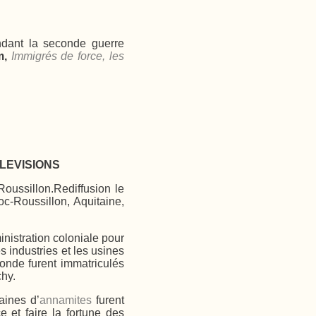
dant la seconde guerre
m,
Immigrés de force, les
LEVISIONS
oussillon.Rediffusion le
c-Roussillon, Aquitaine,
inistration coloniale pour
es industries et les usines
nde furent immatriculés
chy.
aines d’
annamites
furent
 et faire la fortune des