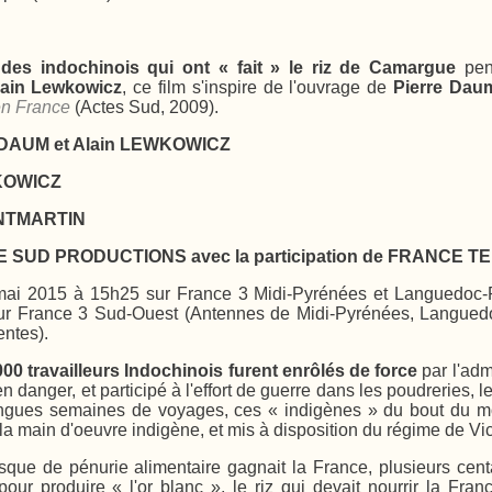
e des indochinois qui ont « fait » le riz de Camargue
pen
lain Lewkowicz
, ce film s'inspire de l'ouvrage de
Pierre Dau
 en France
(Actes Sud, 2009).
rre DAUM et Alain LEWKOWICZ
WKOWICZ
MONTMARTIN
E SUD PRODUCTIONS avec la participation de
FRANCE TE
mai 2015 à 15h25 sur France 3 Midi-Pyrénées et Languedoc-R
sur France 3 Sud-Ouest (Antennes de Midi-Pyrénées, Languedo
ntes).
000 travailleurs Indochinois furent enrôlés de force
par l'adm
n danger, et participé à l'effort de guerre dans les poudreries, l
ngues semaines de voyages, ces « indigènes » du bout du mo
 la main d'oeuvre indigène, et mis à disposition du régime de Vi
sque de pénurie alimentaire gagnait la France, plusieurs cent
r produire « l'or blanc », le riz qui devait nourrir la France