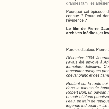
grandes familles arlésie
Pourquoi cet épisode de
connue ? Pourquoi dans
l'évidence ?
Le film de Pierre Da
archives inédites, et lè
Paroles d'auteur, Pierre
Décembre 2004. Journal
j’avais été envoyé à Arl
fermeture définitive. 
rencontrer quelques prod
cheval blanc et des flam
Roulant sur la route qu
dans le minuscule hame
Robert Bon, un paysan na
en noir et blanc punais
l’eau, en train de repiqu
légende indiquait : «
En 